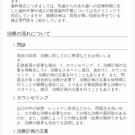
ます。
歯科矯正につきましては、乳歯からの永久歯への交換時期に生
じた歯列不整や成人の軽度歯列不整については当クリニックで
対応していますが、困難症例は、院長が厚い信頼を寄せている
矯正専門医をご紹介しています。
治療の流れについて
問診
現在の症状、治療に対してのご希望などをお伺いしま
す
応急処置が必要な場合、2．カウンセリング、3．治療計画の立
案を簡略化して4．治療をスタートし後日、改めて2．カウンセ
リング、3．治療計画の立案を行うこともあります。また、問
題点が多く総合的な治療が必要で、治療計画の立案を短時間に
行うことが困難な場合には、とりあえず最低限必要な治療から
スタートし、後日、治療計画の立案を行うこともあります。
カウンセリング
お口の中の状態・レントゲン所見などから、問題点を洗い出
し、どの様な治療が必要なのか、どの様な治療の選択肢がある
のか、また、治療によってどの様な効果・結果が期待できるの
か、治療の限界も含めてを説明します。
治療計画の立案