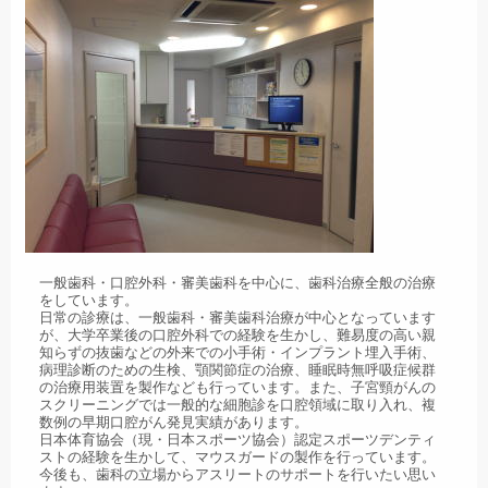
一般歯科・口腔外科・審美歯科を中心に、歯科治療全般の治療
をしています。
日常の診療は、一般歯科・審美歯科治療が中心となっています
が、大学卒業後の口腔外科での経験を生かし、難易度の高い親
知らずの抜歯などの外来での小手術・インプラント埋入手術、
病理診断のための生検、顎関節症の治療、睡眠時無呼吸症候群
の治療用装置を製作なども行っています。また、子宮頸がんの
スクリーニングでは一般的な細胞診を口腔領域に取り入れ、複
数例の早期口腔がん発見実績があります。
日本体育協会（現・日本スポーツ協会）認定スポーツデンティ
ストの経験を生かして、マウスガードの製作を行っています。
今後も、歯科の立場からアスリートのサポートを行いたい思い